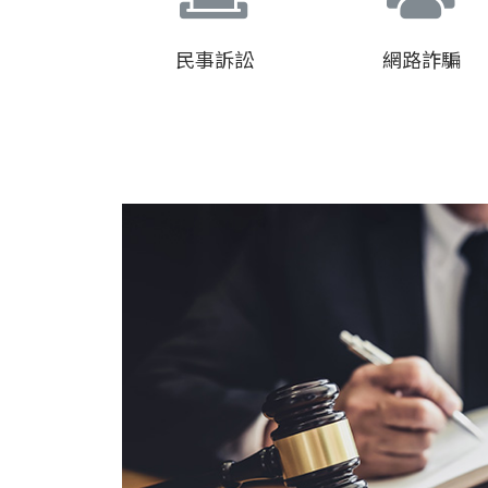
民事訴訟
網路詐騙