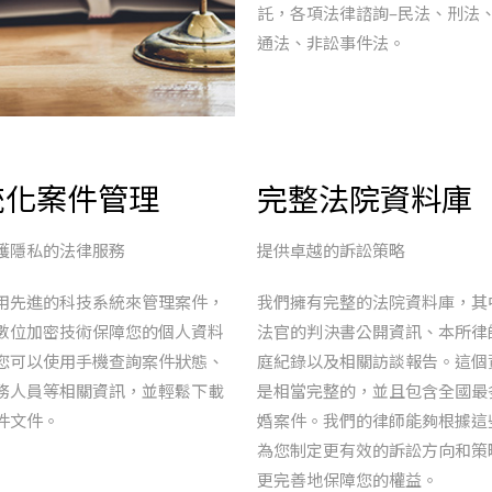
託，各項法律諮詢
–
民法、刑法
通法、非訟事件法。
統化案件管理
完整法院資料庫
護隱私的法律服務
提供卓越的訴訟策略
用先進的科技系統來管理案件，
我們擁有完整的法院資料庫，其
數位加密技術保障您的個人資料
法官的判決書公開資訊、本所律
您可以使用手機查詢案件狀態、
庭紀錄以及相關訪談報告。這個
務人員等相關資訊，並輕鬆下載
是相當完整的，並且包含全國最
件文件。
婚案件。我們的律師能夠根據這
為您制定更有效的訴訟方向和策
更完善地保障您的權益。