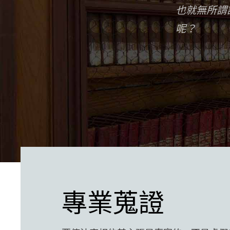
也就無所謂
呢？
專業蒐證