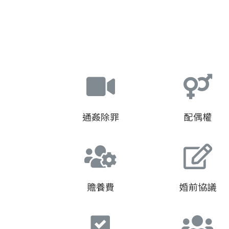
通姦除罪
配偶權
贍養費
婚前協議