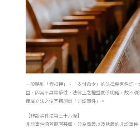
一般聽到「假扣押」、「支付命令」的法律專有名詞，
益，因其不具訟爭性，法律上之權益關係明確，故不須
僅屬立法之便宜措施謂「非訟事件」。
【非訟事件法第三十六條】
非訟事件涵蓋範圍甚廣，分為廣義以及狹義的非訟事件