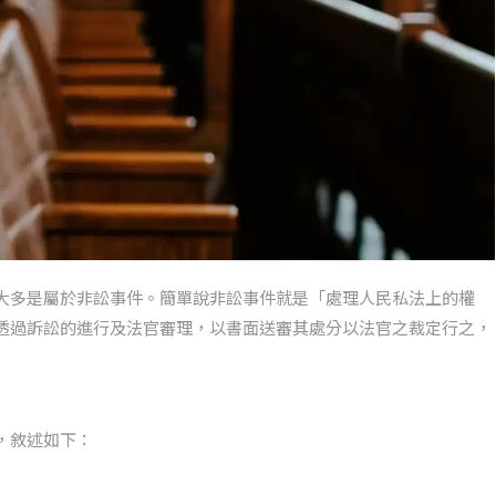
大多是屬於非訟事件。簡單說非訟事件就是「處理人民私法上的權
透過訴訟的進行及法官審理，以書面送審其處分以法官之裁定行之，
，敘述如下：