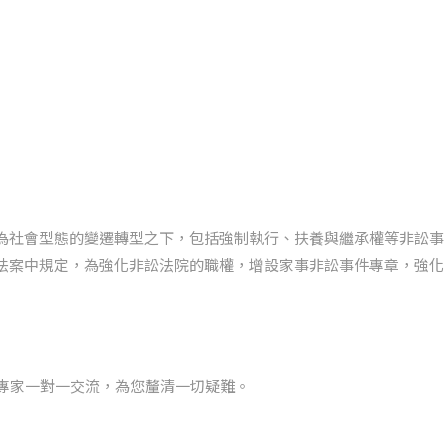
為社會型態的變遷轉型之下，包括強制執行、扶養與繼承權等非訟事
法案中規定，為強化非訟法院的職權，增設家事非訟事件專章，強化
律專家一對一交流，為您釐清一切疑難。