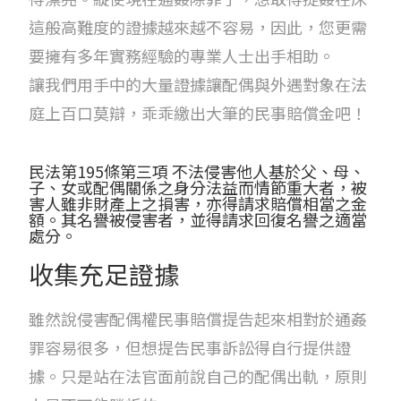
這般高難度的證據越來越不容易，因此，您更需
要擁有多年實務經驗的專業人士出手相助。
讓我們用手中的大量證據讓配偶與外遇對象在法
庭上百口莫辯，乖乖繳出大筆的民事賠償金吧！
民法第195條第三項 不法侵害他人基於父、母、
子、女或配偶關係之身分法益而情節重大者，被
害人雖非財產上之損害，亦得請求賠償相當之金
額。其名譽被侵害者，並得請求回復名譽之適當
處分。
收集充足證據
雖然說侵害配偶權民事賠償提告起來相對於通姦
罪容易很多，但想提告民事訴訟得自行提供證
據。只是站在法官面前說自己的配偶出軌，原則