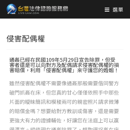
選單
侵害配偶權
通姦已經在民國109年5月29日宣告除罪，但受
害者還是可以向對方及配偶請求侵害配偶權的損
害賠償，利用「侵害配偶權」來守護您的婚姻！
雖然侵害配偶權不需要像通姦那般需要偕同警方
破門抓姦在床，但您真的甘心僅僅依照手中那些
片面的曖昧簡訊和模稜兩可的親密照片請求微薄
的賠償金嗎？想要給對方教訓或傷害，還是需要
更強大有力的證據輔佐，好讓您在法庭上可以贏
得漂亮。縱使現在通姦除罪了，想取得捉姦在床