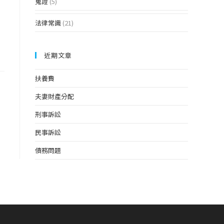
蒐證
(5)
法律常識
(21)
。
近期文章
扶養費
夫妻財產分配
刑事訴訟
民事訴訟
債務問題