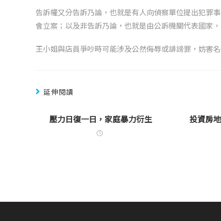
告訴權又分告訴乃論，也就是有人向偵察單位提出犯罪事
會立案；以及非告訴乃論，也就是由公訴機關代表國家，
王小姐與店員爭吵時可能涉及公然侮辱或誹謗罪，妨害名
延伸閱讀
壓力日復一日，家庭暴力衍生
投資房