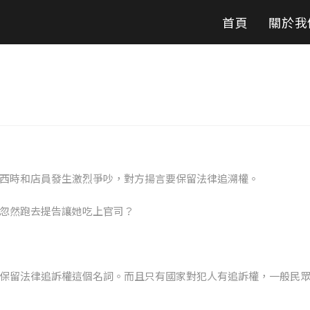
首頁
關於我
西時和店員發生激烈爭吵，對方揚言要保留法律追溯權。
忽然跑去提告讓她吃上官司？
保留法律追訴權這個名詞。而且只有國家對犯人有追訴權，一般民