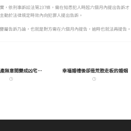
實，依刑事訴訟法第237條，需在知悉犯人時起六個月內提出告訴才
主動於法律規定時效內向犯罪人提出告訴。
譽屬告訴乃論，也就是對方需在六個月內提告，逾時也就法再提告
地產無意間變成凶宅…
幸福婚禮後卻是荒腔走板的婚姻