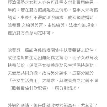
經濟優勢之女強人亦有可能需支付此費用給另一
半的。若在雙方協議離婚之情形，當事人未為協
議者，事後則不得向法院請求，故兩願離婚時，
贍養費 之給與與否、由誰給與，法律均無規定，
僅須雙方合意明定即可。
贍養費一般認為係婚姻關係中扶養義務之延伸，
故僅指對於生活困難配偶之幫助，而子女教育及
扶養部份，係屬子女扶養義務及生活保持義務，
夫妻須共同負擔，故得另外請求，這部分屬於
「子女生活費用」之請求，與贍養費之定義不同
（贍養費係針對配偶），應分別請求。
外遇的劇情，總是能讓收視節節高升，尤其到了