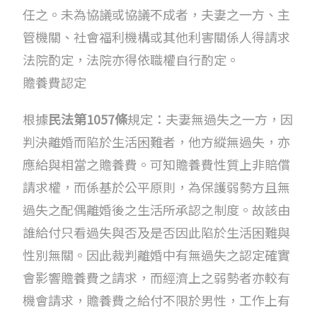
任之。未為協議或協議不成者，夫妻之一方、主
管機關、社會福利機構或其他利害關係人得請求
法院酌定，法院亦得依職權自行酌定。
贍養費認定
根據
民法第1057條
規定：夫妻無過失之一方，因
判決離婚而陷於生活困難者，他方縱無過失，亦
應給與相當之贍養費。可知贍養費性質上非賠償
請求權，而係基於公平原則，為保護弱勢方且無
過失之配偶離婚後之生活所承認之制度。故該由
誰給付只看過失與否及是否因此陷於生活困難與
性別無關。因此裁判離婚中有無過失之認定確實
會影響贍養費之請求，而經濟上之弱勢者亦較有
機會請求，贍養費之給付不限於男性，工作上有